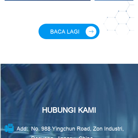
BACA LAGI
HUBUNGI KAMI
Add:
No. 988 Yingchun Road, Zon Industri,