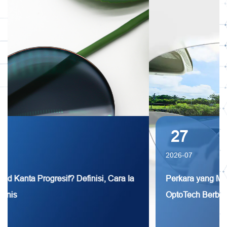
27
2026-07
d Kanta Progresif? Definisi, Cara Ia
Perkara yang Me
Jenis
OptoTech Berbez