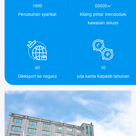
1990
65000㎡
Penubuhan syarikat
Kilang pintar menduduki
kawasan seluas
40
10
Dieksport ke negara
juta kanta Kapasiti tahunan