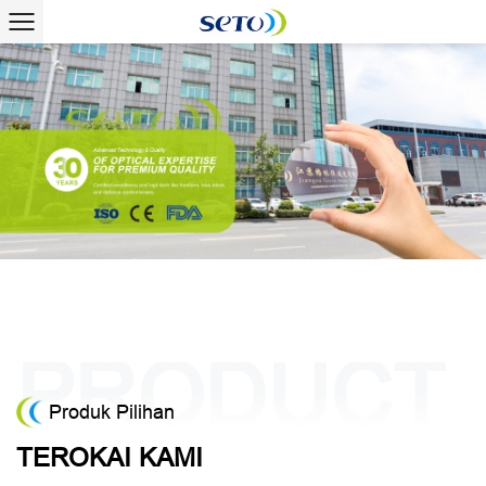
Produk Pilihan
TEROKAI KAMI